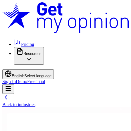
Pricing
Resources
English
Select language
Sign In
Demo
Free Trial
Back to industries