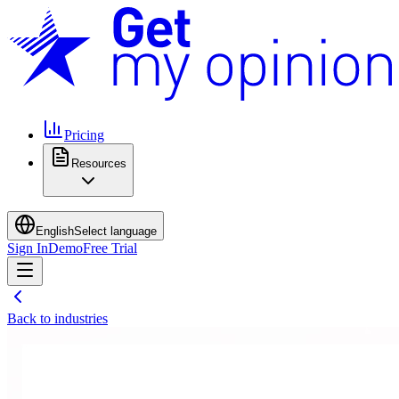
Pricing
Resources
English
Select language
Sign In
Demo
Free Trial
Back to industries