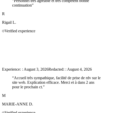
“
Personnel très agréable et très compétent bonne
continuation
”
R
Rigail
L.
Verified experience
Experience:
:
August 3, 2026
Redacted:
:
August 4, 2026
“
Accueil très sympathique, facilité de prise de rdv sur le
site web. Explication efficace. Merci et à dans 2 ans
pour le prochain ct.
”
M
MARIE-ANNE
D.
Verified experience