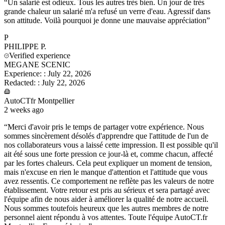
“
Un salarié est odieux. Tous les autres très bien. Un jour de très
grande chaleur un salarié m'a refusé un verre d'eau. Agressif dans
son attitude. Voilà pourquoi je donne une mauvaise appréciation
”
P
PHILIPPE
P.
Verified experience
MEGANE SCENIC
Experience:
:
July 22, 2026
Redacted:
:
July 22, 2026
AutoCTfr Montpellier
2 weeks ago
“
Merci d'avoir pris le temps de partager votre expérience. Nous
sommes sincèrement désolés d'apprendre que l'attitude de l'un de
nos collaborateurs vous a laissé cette impression. Il est possible qu'il
ait été sous une forte pression ce jour-là et, comme chacun, affecté
par les fortes chaleurs. Cela peut expliquer un moment de tension,
mais n'excuse en rien le manque d'attention et l'attitude que vous
avez ressentis. Ce comportement ne reflète pas les valeurs de notre
établissement. Votre retour est pris au sérieux et sera partagé avec
l'équipe afin de nous aider à améliorer la qualité de notre accueil.
Nous sommes toutefois heureux que les autres membres de notre
personnel aient répondu à vos attentes. Toute l'équipe AutoCT.fr