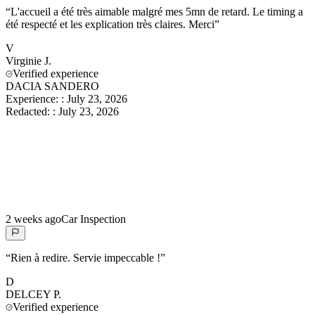
“
L'accueil a été très aimable malgré mes 5mn de retard. Le timing a
été respecté et les explication très claires. Merci
”
V
Virginie
J.
Verified experience
DACIA SANDERO
Experience:
:
July 23, 2026
Redacted:
:
July 23, 2026
2 weeks ago
Car Inspection
“
Rien à redire. Servie impeccable !
”
D
DELCEY
P.
Verified experience