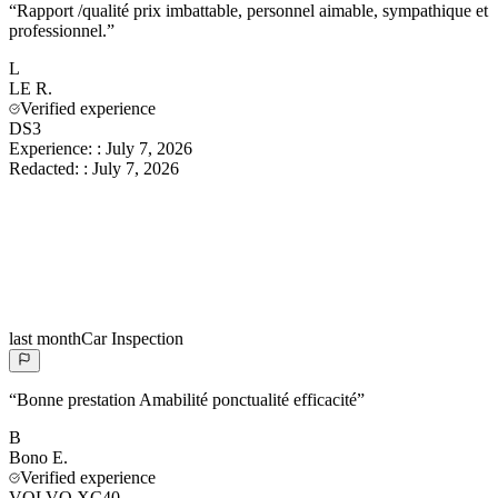
“
Rapport /qualité prix imbattable, personnel aimable, sympathique et
professionnel.
”
L
LE
R.
Verified experience
DS3
Experience:
:
July 7, 2026
Redacted:
:
July 7, 2026
last month
Car Inspection
“
Bonne prestation Amabilité ponctualité efficacité
”
B
Bono
E.
Verified experience
VOLVO XC40