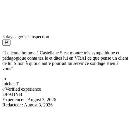
3 days ago
Car Inspection
“
Le jeune homme à Castellane S est montré très sympathique et
pédagogique conta tez le et dites lui en VRAI ce que pense un client
de lui Sinon à quoi d autre pourrait lui servir ce sondage Bien à
vous
”
m
michel
T.
Verified experience
DF931YB
Experience:
:
August 3, 2026
Redacted:
:
August 3, 2026