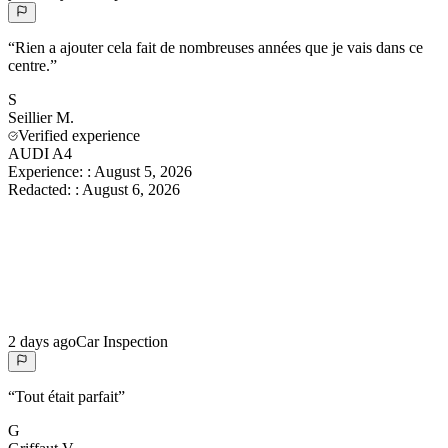
“
Rien a ajouter cela fait de nombreuses années que je vais dans ce
centre.
”
S
Seillier
M.
Verified experience
AUDI A4
Experience:
:
August 5, 2026
Redacted:
:
August 6, 2026
2 days ago
Car Inspection
“
Tout était parfait
”
G