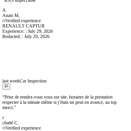
“
RAS impeccable
”
A
Anais
M.
Verified experience
RENAULT CAPTUR
Experience:
:
July 29, 2026
Redacted:
:
July 29, 2026
last week
Car Inspection
“
Prise de rendez-vous vous sur site, horaires de la prestation
respecter à la minute même si j’étais un peut en avance, au top
merci.
”
c
chatté
C.
Verified experience