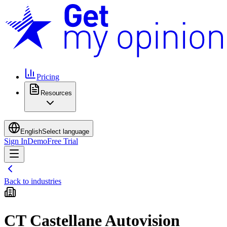
Pricing
Resources
English
Select language
Sign In
Demo
Free Trial
Back to industries
CT Castellane Autovision