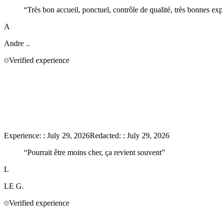
“
Très bon accueil, ponctuel, contrôle de qualité, très bonnes expl
A
Andre
..
Verified experience
Experience:
:
July 29, 2026
Redacted:
:
July 29, 2026
“
Pourrait être moins cher, ça revient souvent
”
L
LE
G.
Verified experience