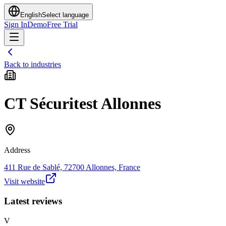
English
Select language
Sign In
Demo
Free Trial
Back to industries
CT Sécuritest Allonnes
Address
411 Rue de Sablé, 72700 Allonnes, France
Visit website
Latest reviews
V