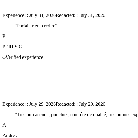
Experience:
:
July 31, 2026
Redacted:
:
July 31, 2026
“
Parfait, rien à redire
”
P
PERES
G.
Verified experience
Experience:
:
July 29, 2026
Redacted:
:
July 29, 2026
“
Très bon accueil, ponctuel, contrôle de qualité, très bonnes expl
A
Andre
..