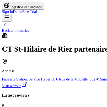
English
Select language
Sign In
Demo
Free Trial
Back to industries
CT St-Hilaire de Riez partenair
Address
Face à la Station, Service Hyper U, 6 Rue de la Mignelle, 85270 Sain
Visit website
Latest reviews
g