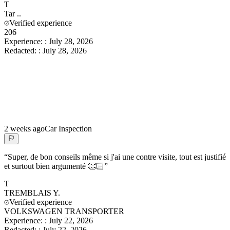
T
Tar
..
Verified experience
206
Experience:
:
July 28, 2026
Redacted:
:
July 28, 2026
2 weeks ago
Car Inspection
“
Super, de bon conseils même si j'ai une contre visite, tout est justifié
et surtout bien argumenté 👏🏻
”
T
TREMBLAIS
Y.
Verified experience
VOLKSWAGEN TRANSPORTER
Experience:
:
July 22, 2026
Redacted:
:
July 22, 2026