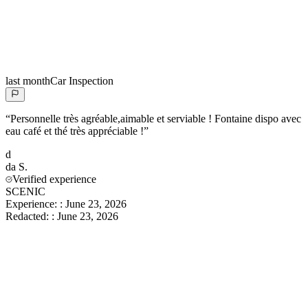
last month
Car Inspection
“
Personnelle très agréable,aimable et serviable ! Fontaine dispo avec
eau café et thé très appréciable !
”
d
da
S.
Verified experience
SCENIC
Experience:
:
June 23, 2026
Redacted:
:
June 23, 2026