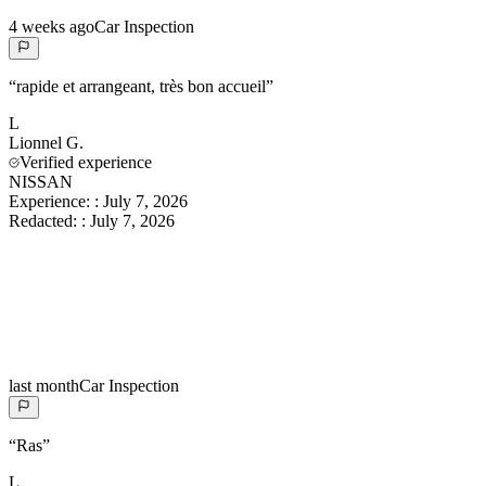
4 weeks ago
Car Inspection
“
rapide et arrangeant, très bon accueil
”
L
Lionnel
G.
Verified experience
NISSAN
Experience:
:
July 7, 2026
Redacted:
:
July 7, 2026
last month
Car Inspection
“
Ras
”
L