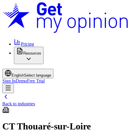
Pricing
Resources
English
Select language
Sign In
Demo
Free Trial
Back to industries
CT Thouaré-sur-Loire