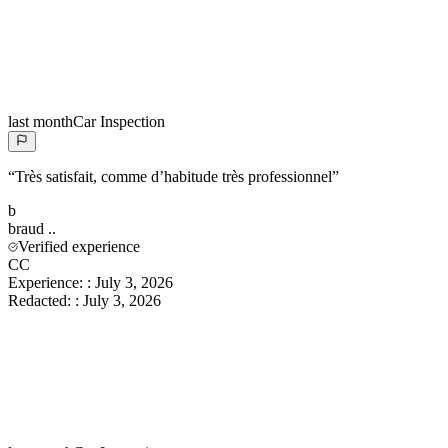
last month
Car Inspection
“
Très satisfait, comme d’habitude très professionnel
”
b
braud
..
Verified experience
CC
Experience:
:
July 3, 2026
Redacted:
:
July 3, 2026