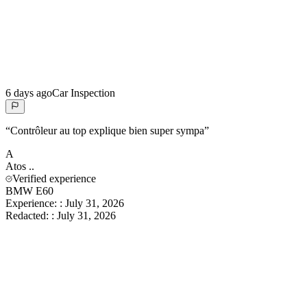
6 days ago
Car Inspection
“
Contrôleur au top explique bien super sympa
”
A
Atos
..
Verified experience
BMW E60
Experience:
:
July 31, 2026
Redacted:
:
July 31, 2026