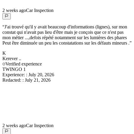
2 weeks ago
Car Inspection
“
J'ai trouvé qu'il y avait beaucoup d'informations (lignes), sur mon
constat qui n'avait pas lieu d'être mais je conçois que ce n'est pas
mon métier ...,defois répété notamment sur les lumières des phares
Peut être diminuée un peu les constatations sur les défauts mineurs .
”
K
Kerever
..
Verified experience
TWINGO 1
Experience:
:
July 20, 2026
Redacted:
:
July 21, 2026
2 weeks ago
Car Inspection