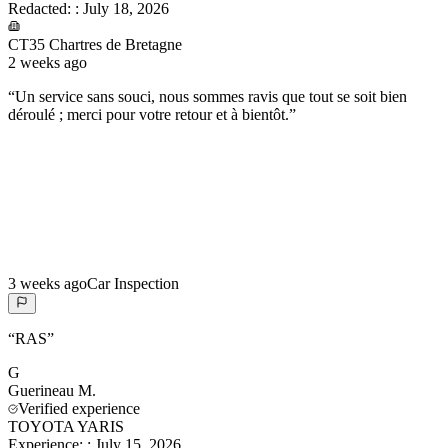
Redacted:
:
July 18, 2026
CT35 Chartres de Bretagne
2 weeks ago
“
Un service sans souci, nous sommes ravis que tout se soit bien
déroulé ; merci pour votre retour et à bientôt.
”
3 weeks ago
Car Inspection
“
RAS
”
G
Guerineau
M.
Verified experience
TOYOTA YARIS
Experience:
:
July 15, 2026