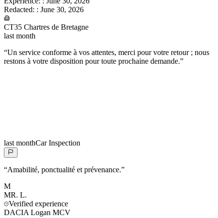
Experience:
:
June 30, 2026
Redacted:
:
June 30, 2026
CT35 Chartres de Bretagne
last month
“
Un service conforme à vos attentes, merci pour votre retour ; nous
restons à votre disposition pour toute prochaine demande.
”
last month
Car Inspection
“
Amabilité, ponctualité et prévenance.
”
M
MR.
L.
Verified experience
DACIA Logan MCV