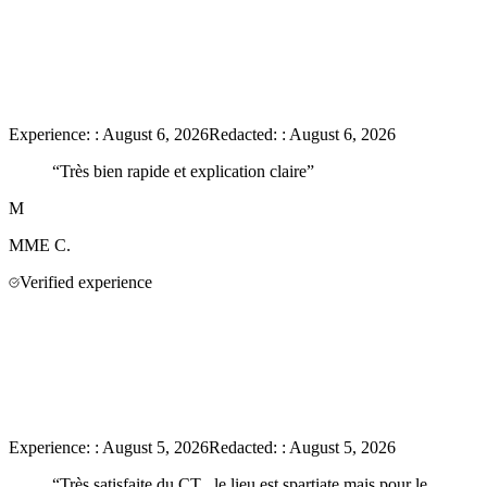
Experience:
:
August 6, 2026
Redacted:
:
August 6, 2026
“
Très bien rapide et explication claire
”
M
MME
C.
Verified experience
Experience:
:
August 5, 2026
Redacted:
:
August 5, 2026
“
Très satisfaite du CT , le lieu est spartiate mais pour le