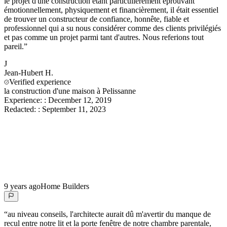
le projet d'une construction étant particulièrement éprouvant
émotionnellement, physiquement et financièrement, il était essentiel
de trouver un constructeur de confiance, honnête, fiable et
professionnel qui a su nous considérer comme des clients privilégiés
et pas comme un projet parmi tant d'autres. Nous referions tout
pareil.
”
J
Jean-Hubert
H.
Verified experience
la construction d'une maison à Pelissanne
Experience:
:
December 12, 2019
Redacted:
:
September 11, 2023
9 years ago
Home Builders
“
au niveau conseils, l'architecte aurait dû m'avertir du manque de
recul entre notre lit et la porte fenêtre de notre chambre parentale,