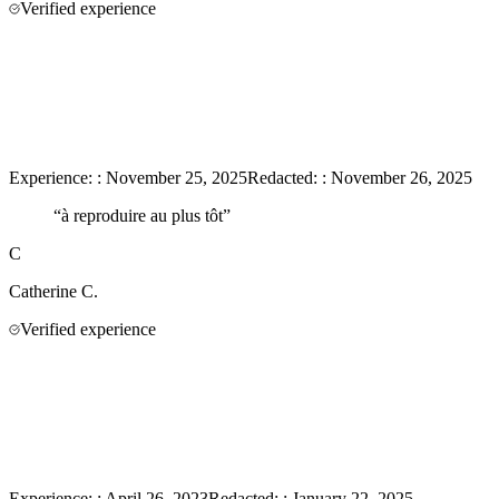
Verified experience
Experience:
:
November 25, 2025
Redacted:
:
November 26, 2025
“
à reproduire au plus tôt
”
C
Catherine
C.
Verified experience
Experience:
:
April 26, 2023
Redacted:
:
January 22, 2025