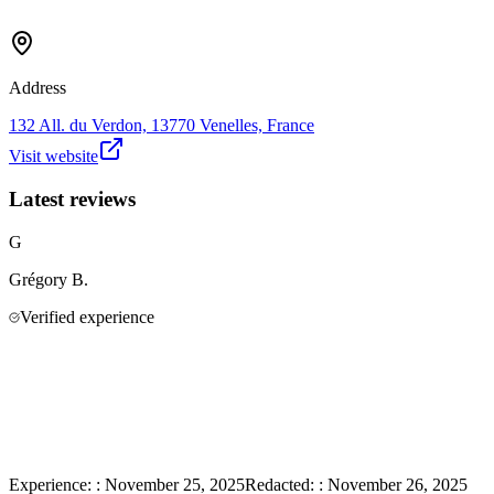
Address
132 All. du Verdon, 13770 Venelles, France
Visit website
Latest reviews
G
Grégory
B.
Verified experience
Experience:
:
November 25, 2025
Redacted:
:
November 26, 2025