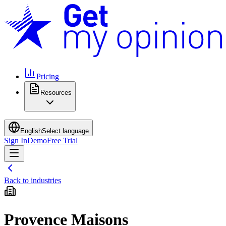
Pricing
Resources
English
Select language
Sign In
Demo
Free Trial
Back to industries
Provence Maisons